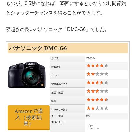
ものが、0.5秒になれば、35回にするとかなりの時間節約
とシャッターチャンスを得ることができます。
寝起きの良いパナソニック「DMC-G6」でした。
パナソニック DMC-G6
カメラ
DMC-G6
写真画質
コスパ
背面液晶モニタ
感度＆速度
軽さ
Amazonで購
バッテリー持ち
入（検索結
ネット安値
9万
果）
選べるカラー
ブラック
、シルバー