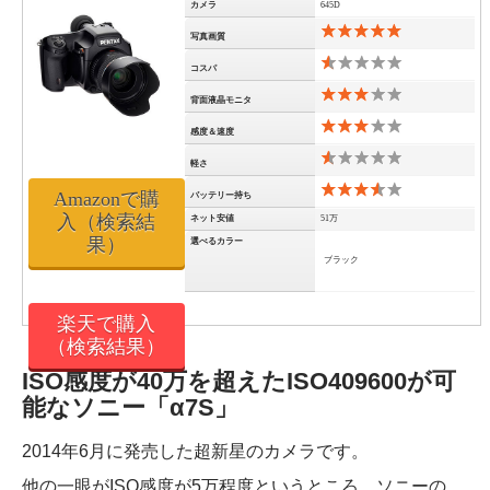
カメラ
645D
写真画質
コスパ
背面液晶モニタ
感度＆速度
軽さ
Amazonで購
バッテリー持ち
入（検索結
ネット安値
51万
果）
選べるカラー
ブラック
楽天で購入
（検索結果）
ISO感度が40万を超えたISO409600が可
能なソニー「α7S」
2014年6月に発売した超新星のカメラです。
他の一眼がISO感度が5万程度というところ、ソニーの