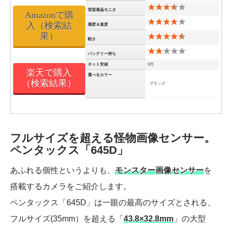
背面液晶モニタ
Amazonで購
入（検索結
感度＆速度
果）
軽さ
バッテリー持ち
ネット安値
8万
楽天で購入
選べるカラー
（検索結果）
ブラック
フルサイズを超える怪物画像センサー。
ペンタックス「645D」
あふれる個性というよりも、
モンスター画像センサー
を
搭載するカメラをご紹介します。
ペンタックス「645D」は一眼の最高のサイズとされる、
フルサイズ(35mm）を超える「
43.8×32.8mm
」の大型