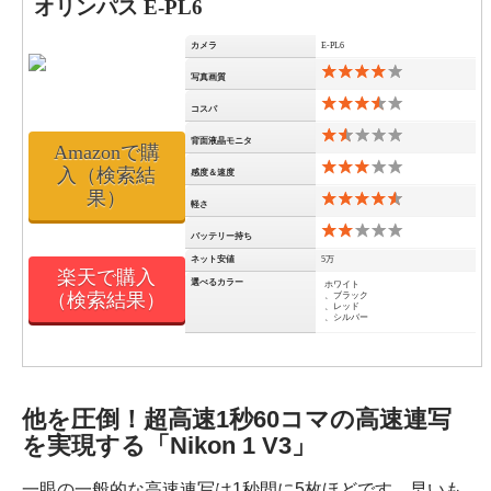
オリンパス E-PL6
カメラ
E-PL6
写真画質
コスパ
背面液晶モニタ
Amazonで購
入（検索結
感度＆速度
果）
軽さ
バッテリー持ち
ネット安値
5万
楽天で購入
選べるカラー
ホワイト
（検索結果）
、ブラック
、レッド
、シルバー
他を圧倒！超高速1秒60コマの高速連写
を実現する「Nikon 1 V3」
一眼の一般的な高速連写は1秒間に5枚ほどです。早いも