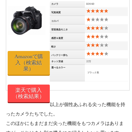
カメラ
EOS 6D
写真画質
コスパ
背面液晶モニタ
感度＆速度
軽さ
Amazonで購
バッテリー持ち
入（検索結
ネット安値
22万
果）
選べるカラー
ブラック系
楽天で購入
（検索結果）
以上が個性あふれる尖った機能を持
ったカメラたちでした。
このほかにもまだまだ尖った機能をもつカメラはありま