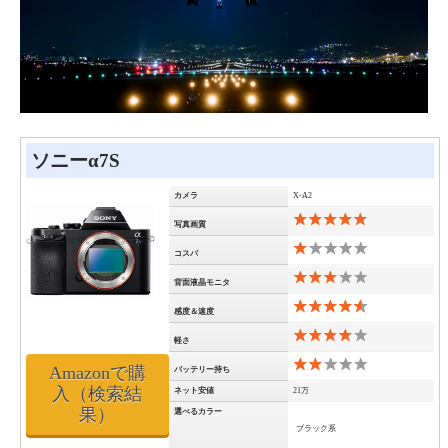
ソニーα7S
カメラ
X-A2
写真画質
コスパ
背面液晶モニタ
感度＆速度
軽さ
Amazonで購
バッテリー持ち
入（検索結
ネット安値
21万
果）
選べるカラー
ブラック系