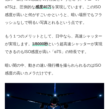
α7Sは、圧倒的な
感度40万
を実現しています。このISO
感度が高いと何がすごいかというと、暗い場所でもフラ
ッシュなしで明るい写真とれるという点です。
もう１つのメリットとして、日中なら、高速シャッター
が実現します。
1/8000秒
という超高速シャッターが実現
できるのもISO感度が高い「α7S」の特長です。
暗い闇の中、動きの速い飛行機を撮られられるのはISO
感度の高いカメラだけです。