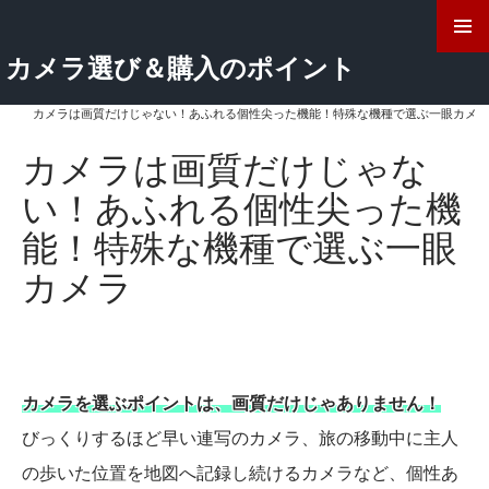
検
索
コ
カメラ選び＆購入のポイント
ン
ホーム
>
カメラ選び
>
テ
ン
カメラは画質だけじゃない！あふれる個性尖った機能！特殊な機種で選ぶ一眼カメ
ラ
ツ
へ
カメラは画質だけじゃな
ス
い！あふれる個性尖った機
キ
ッ
能！特殊な機種で選ぶ一眼
プ
カメラ
カメラを選ぶポイントは、画質だけじゃありません！
びっくりするほど早い連写のカメラ、旅の移動中に主人
の歩いた位置を地図へ記録し続けるカメラなど、個性あ