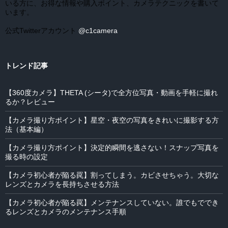
いる方に、お得な情報や購入ポイント、カメラテクニックを書いて
います。
公式Twitterアカウント
@c1camera
トレンド記事
【360度カメラ】THETA (シータ)で全方位写真・動画を手軽に撮れ
るか？レビュー
【カメラ撮り方ポイント】星空・夜空の写真をきれいに撮影する方
法（基本編）
【カメラ撮り方ポイント】決定的瞬間を逃さない！スナップ写真を
撮る時の設定
【カメラ初心者が陥る罠】割ってしまう。カビさせちゃう。大切な
レンズとカメラを長持ちさせる方法
【カメラ初心者が陥る罠】メンテナンスしていない。誰でもででき
るレンズとカメラのメンテナンス手順