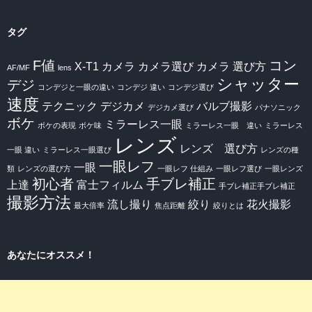
タグ
F値
コン
X-T1
カメラ
カメラ選び
カメラ 選び方
AF/MF
lens
シャッター
デジ
コンデジと一眼の違い
コンデジ 違い
コンデジ選び
速度
テクニック
デジカメ
バルブ撮影
デジカメ選び
パナソニック
ボケ
ミラーレス一眼
ボケの表現
ボケ味
ミラーレス一眼 違い
ミラーレス
レンズ
レンズ 選び方
一眼 違い
ミラーレス一眼選び
レンズの種
一眼レフ
一眼
類
レンズの選び方
一眼レフ 仕組み
一眼レフ選び
一眼レンズ
初心者
手ブレ補正
上達
富士フィルム
手ブレ補正手ブレ補正
撮影方法
流し撮り
絞り
花火撮影
最大倍率
焦点距離
絞りとは
あなたにオススメ！