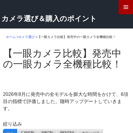
検
索
コ
カメラ選び＆購入のポイント
ン
テ
ン
ツ
ホーム
>
カメラ選び
>
【一眼カメラ比較】発売中の一眼カメラ全機種比較！
へ
ス
【一眼カメラ比較】発売中
キ
の一眼カメラ全機種比較！
ッ
プ
2026年8月に発売中の全モデルを膨大な時間をかけて、6項
目の指標で評価しました。随時アップデートしていきま
す。
絞り込み
CANON
NIKON
PENTAX