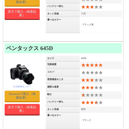
索結果）
バッテリー持ち
6
楽天で購入（検索結
ネット安値
71万
果）
選べるカラー
ブラック系
ペンタックス 645D
カメラ
645D
写真画質
10
コスパ
0
背面液晶モニタ
6
感度＆速度
6
Amazonで購入（検
軽さ
1
索結果）
バッテリー持ち
7
楽天で購入（検索結
ネット安値
80万
果）
選べるカラー
ブラック