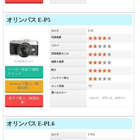
オリンパス E-P5
カメラ
E-P5
写真画質
8
コスパ
4
背面液晶モニタ
7
感度＆速度
6
メーカー直販で価格
軽さ
9
チェック
バッテリー持ち
4
Amazonで購入（検
ネット安値
7万
索結果）
選べるカラー
楽天で購入（検索結
シルバー 、ブラック 、ホワイト
果）
オリンパス E-PL6
カメラ
E-PL6