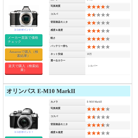
写真画質
8
コスパ
3
背面液晶モニタ
4
感度＆速度
6
メーカー直販で価格
軽さ
8
チェック
バッテリー持ち
4
Amazonで購入（検
ネット安値
10万
索結果）
選べるカラー
楽天で購入（検索結
シルバー
果）
オリンパス E-M10 MarkII
カメラ
E-M10 MarkII
写真画質
8
コスパ
3
背面液晶モニタ
7
感度＆速度
6