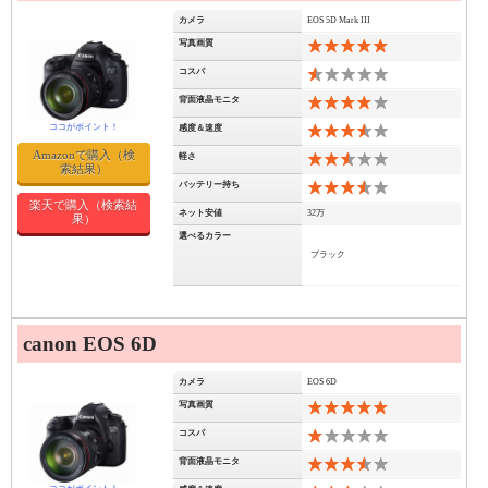
カメラ
EOS 5D Mark III
写真画質
10
コスパ
1
背面液晶モニタ
8
感度＆速度
7
Amazonで購入（検
軽さ
5
索結果）
バッテリー持ち
7
楽天で購入（検索結
ネット安値
32万
果）
選べるカラー
ブラック
canon EOS 6D
カメラ
EOS 6D
写真画質
10
コスパ
2
背面液晶モニタ
7