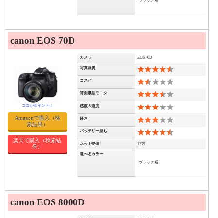
ブラック系
canon EOS 70D
カメラ
EOS 70D
写真画質
9
コスパ
3
背面液晶モニタ
7
感度＆速度
6
Amazonで購入（検
軽さ
6
索結果）
バッテリー持ち
9
楽天で購入（検索結
ネット安値
13万
果）
選べるカラー
ブラック系
canon EOS 8000D