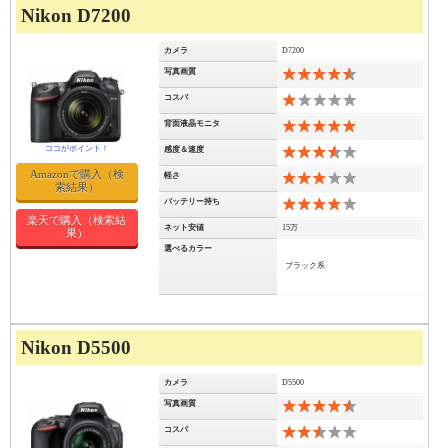
Nikon D7200
カメラ
D7200
写真画質
9
コスパ
2
背面液晶モニタ
10
感度＆速度
7
Amazonで購入（検
軽さ
6
索結果）
バッテリー持ち
8
楽天で購入（検索結
ネット安値
15万
果）
選べるカラー
ブラック系
Nikon D5500
カメラ
D5500
写真画質
9
コスパ
5