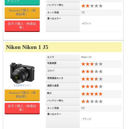
チェック
バッテリー持ち
4
Amazonで購入（検
ネット安値
7万
索結果）
選べるカラー
楽天で購入（検索結
ホワイト
果）
Nikon Nikon 1 J5
カメラ
Nikon 1 J5
写真画質
6
コスパ
5
背面液晶モニタ
7
感度＆速度
8
Amazonで購入（検
軽さ
10
索結果）
バッテリー持ち
3
楽天で購入（検索結
ネット安値
5万
果）
選べるカラー
ブラック