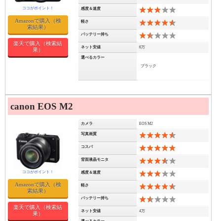
感度＆速度
6
Amazonで購入（検
軽さ
9
索結果）
バッテリー持ち
3
楽天で購入（検索結
ネット安値
6万
果）
選べるカラー
ブラック
canon EOS M2
カメラ
EOS M2
写真画質
9
コスパ
11
背面液晶モニタ
7
感度＆速度
6
Amazonで購入（検
軽さ
9
索結果）
バッテリー持ち
3
楽天で購入（検索結
ネット安値
4万
果）