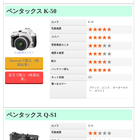
ペンタックス K-50
カメラ
K-50
写真画質
9
コスパ
9
背面液晶モニタ
6
感度＆速度
6
Amazonで購入（検
軽さ
7
索結果）
バッテリー持ち
9
楽天で購入（検索結
ネット安値
4万
果）
選べるカラー
ブラック 、ピンク 、オーダーカラ
ー 、ホワイト
ペンタックス Q-S1
カメラ
Q-S1
写真画質
4