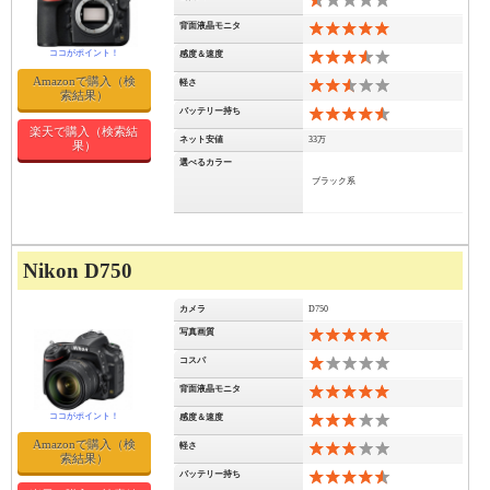
背面液晶モニタ
10
感度＆速度
7
Amazonで購入（検
軽さ
5
索結果）
バッテリー持ち
9
楽天で購入（検索結
ネット安値
33万
果）
選べるカラー
ブラック系
Nikon D750
カメラ
D750
写真画質
10
コスパ
2
背面液晶モニタ
10
感度＆速度
6
Amazonで購入（検
軽さ
6
索結果）
バッテリー持ち
9