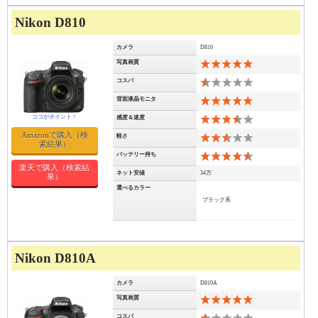
Nikon D810
カメラ
D810
写真画質
10
コスパ
1
背面液晶モニタ
10
感度＆速度
7
Amazonで購入（検
軽さ
5
索結果）
バッテリー持ち
9
楽天で購入（検索結
ネット安値
34万
果）
選べるカラー
ブラック系
Nikon D810A
カメラ
D810A
写真画質
10
コスパ
1