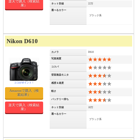
楽天で購入（検索結
ネット安値
22万
果）
選べるカラー
ブラック系
Nikon D610
カメラ
D610
写真画質
10
コスパ
2
背面液晶モニタ
7
感度＆速度
6
Amazonで購入（検
軽さ
5
索結果）
バッテリー持ち
7
楽天で購入（検索結
ネット安値
18万
果）
選べるカラー
ブラック系