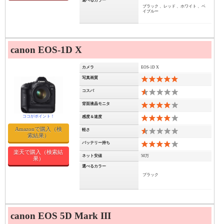
選べるカラー
ブラック 、レッド 、ホワイト 、ベ
イブルー
canon EOS-1D X
カメラ
EOS-1D X
写真画質
10
コスパ
1
背面液晶モニタ
8
感度＆速度
8
Amazonで購入（検
軽さ
1
索結果）
バッテリー持ち
8
楽天で購入（検索結
ネット安値
50万
果）
選べるカラー
ブラック
canon EOS 5D Mark III