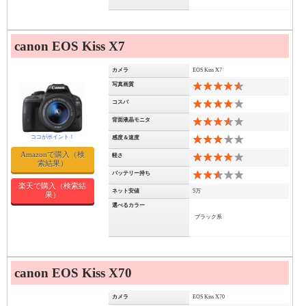
canon EOS Kiss X7
カメラ
EOS Kiss X7
写真画質
9
コスパ
8
背面液晶モニタ
7
感度＆速度
6
Amazonで購入（検
軽さ
8
索結果）
バッテリー持ち
5
楽天で購入（検索結
ネット安値
5万
果）
選べるカラー
ブラック系
canon EOS Kiss X70
カメラ
EOS Kiss X70