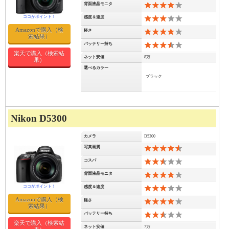
背面液晶モニタ
8
感度＆速度
6
Amazonで購入（検
軽さ
8
索結果）
バッテリー持ち
7
楽天で購入（検索結
ネット安値
8万
果）
選べるカラー
ブラック
Nikon D5300
カメラ
D5300
写真画質
9
コスパ
5
背面液晶モニタ
8
感度＆速度
6
Amazonで購入（検
軽さ
8
索結果）
バッテリー持ち
5
楽天で購入（検索結
ネット安値
7万