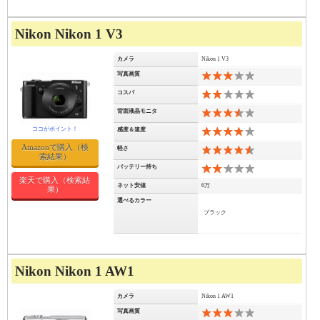
Nikon Nikon 1 V3
カメラ
Nikon 1 V3
写真画質
6
コスパ
4
背面液晶モニタ
7
感度＆速度
8
Amazonで購入（検
軽さ
9
索結果）
バッテリー持ち
4
楽天で購入（検索結
ネット安値
6万
果）
選べるカラー
ブラック
Nikon Nikon 1 AW1
カメラ
Nikon 1 AW1
写真画質
6