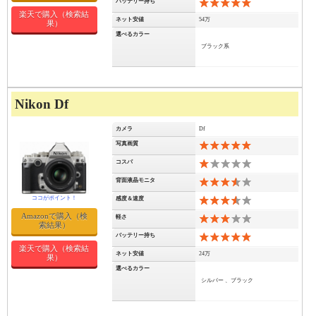
バッテリー持ち
19
楽天で購入（検索結
ネット安値
54万
果）
選べるカラー
ブラック系
Nikon Df
カメラ
Df
写真画質
10
コスパ
2
背面液晶モニタ
7
感度＆速度
7
Amazonで購入（検
軽さ
6
索結果）
バッテリー持ち
10
楽天で購入（検索結
ネット安値
24万
果）
選べるカラー
シルバー 、ブラック