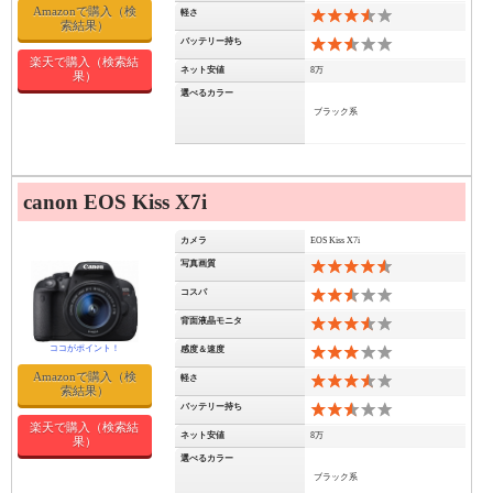
Amazonで購入（検
軽さ
7
索結果）
バッテリー持ち
5
楽天で購入（検索結
ネット安値
8万
果）
選べるカラー
ブラック系
canon EOS Kiss X7i
カメラ
EOS Kiss X7i
写真画質
9
コスパ
5
背面液晶モニタ
7
感度＆速度
6
Amazonで購入（検
軽さ
7
索結果）
バッテリー持ち
5
楽天で購入（検索結
ネット安値
8万
果）
選べるカラー
ブラック系