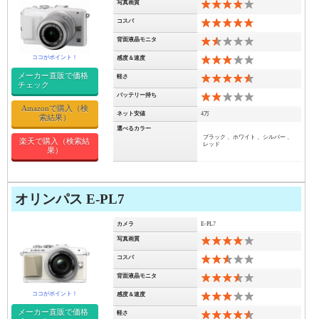
写真画質
8
コスパ
10
背面液晶モニタ
3
感度＆速度
6
メーカー直販で価格
軽さ
9
チェック
バッテリー持ち
4
Amazonで購入（検
ネット安値
4万
索結果）
選べるカラー
ブラック 、ホワイト 、シルバー 、
楽天で購入（検索結
レッド
果）
オリンパス E-PL7
カメラ
E-PL7
写真画質
8
コスパ
5
背面液晶モニタ
7
感度＆速度
6
メーカー直販で価格
軽さ
9