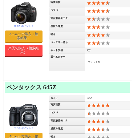
写真画質
9
コスパ
9
背面液晶モニタ
3
感度＆速度
6
Amazonで購入（検
軽さ
8
索結果）
バッテリー持ち
5
楽天で購入（検索結
ネット安値
4万
果）
選べるカラー
ブラック系
ペンタックス 645Z
カメラ
645Z
写真画質
10
コスパ
1
背面液晶モニタ
8
感度＆速度
7
Amazonで購入（検
軽さ
0