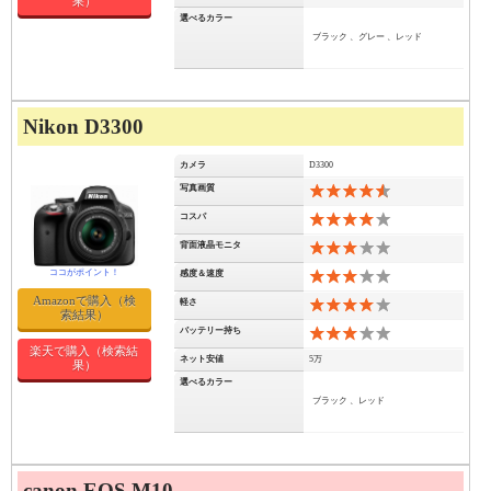
果）
選べるカラー
ブラック 、グレー 、レッド
Nikon D3300
カメラ
D3300
写真画質
9
コスパ
8
背面液晶モニタ
6
感度＆速度
6
Amazonで購入（検
軽さ
8
索結果）
バッテリー持ち
6
楽天で購入（検索結
ネット安値
5万
果）
選べるカラー
ブラック 、レッド
canon EOS M10