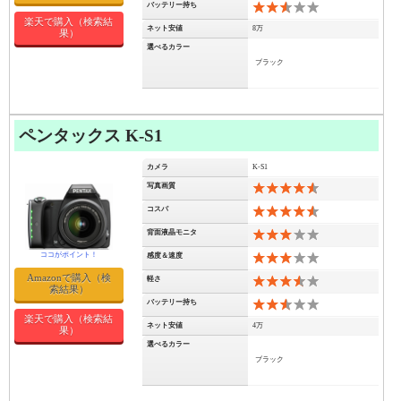
バッテリー持ち
5
楽天で購入（検索結
ネット安値
8万
果）
選べるカラー
ブラック
ペンタックス K-S1
カメラ
K-S1
写真画質
9
コスパ
9
背面液晶モニタ
6
感度＆速度
6
Amazonで購入（検
軽さ
7
索結果）
バッテリー持ち
5
楽天で購入（検索結
ネット安値
4万
果）
選べるカラー
ブラック