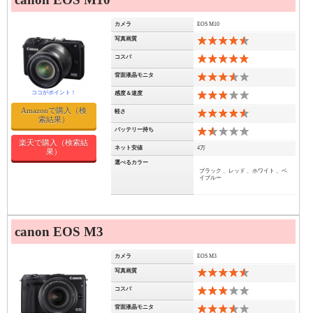
カメラ
EOS M10
写真画質
9
コスパ
11
背面液晶モニタ
7
感度＆速度
6
Amazonで購入（検
軽さ
9
索結果）
バッテリー持ち
3
楽天で購入（検索結
ネット安値
4万
果）
選べるカラー
ブラック 、レッド 、ホワイト 、ベ
イブルー
canon EOS M3
カメラ
EOS M3
写真画質
9
コスパ
6
背面液晶モニタ
7