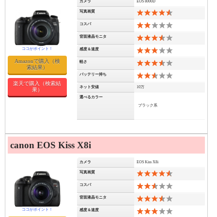
カメラ
EOS 8000D
写真画質
9
コスパ
4
背面液晶モニタ
7
感度＆速度
6
Amazonで購入（検
軽さ
7
索結果）
バッテリー持ち
5
楽天で購入（検索結
ネット安値
10万
果）
選べるカラー
ブラック系
canon EOS Kiss X8i
カメラ
EOS Kiss X8i
写真画質
9
コスパ
5
背面液晶モニタ
7
感度＆速度
6