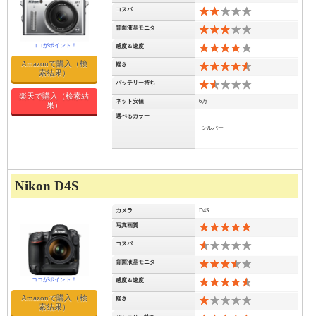
コスパ
4
背面液晶モニタ
6
感度＆速度
8
Amazonで購入（検
軽さ
9
索結果）
バッテリー持ち
3
楽天で購入（検索結
ネット安値
6万
果）
選べるカラー
シルバー
Nikon D4S
カメラ
D4S
写真画質
10
コスパ
1
背面液晶モニタ
7
感度＆速度
9
Amazonで購入（検
軽さ
2
索結果）