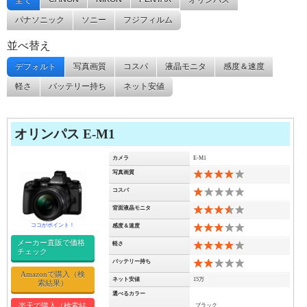
全て
オリンパス
パナソニック
ソニー
フジフィルム
並べ替え
デフォルト
写真画質
コスパ
液晶モニタ
感度＆速度
軽さ
バッテリー持ち
ネット安値
オリンパス E-M1
カメラ
E-M1
写真画質
8
コスパ
2
背面液晶モニタ
7
感度＆速度
6
メーカー直販で価格
軽さ
8
チェック
バッテリー持ち
4
Amazonで購入（検
ネット安値
15万
索結果）
選べるカラー
楽天で購入（検索結
ブラック