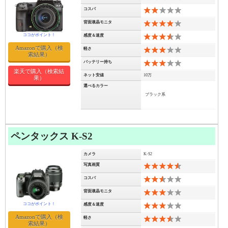
コスパ
4
背面液晶モニタ
8
感度＆速度
7
Amazonで購入（検
軽さ
6
索結果）
バッテリー持ち
6
楽天で購入（検索結
ネット安値
10万
果）
選べるカラー
ブラック系
ペンタックス K-S2
カメラ
K-S2
写真画質
9
コスパ
5
背面液晶モニタ
6
感度＆速度
6
Amazonで購入（検
軽さ
7
索結果）