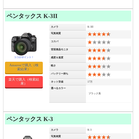
ペンタックス K-3II
カメラ
K-3II
写真画質
9
コスパ
2
背面液晶モニタ
8
感度＆速度
7
Amazonで購入（検
軽さ
6
索結果）
バッテリー持ち
6
楽天で購入（検索結
ネット安値
17万
果）
選べるカラー
ブラック系
ペンタックス K-3
カメラ
K-3
写真画質
9