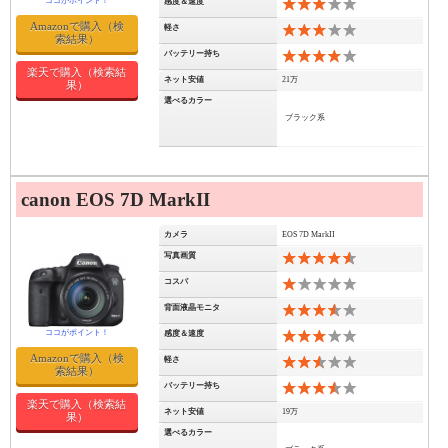
感度＆速度
6
Amazonで購入（検
軽さ
6
索結果）
バッテリー持ち
8
楽天で購入（検索結
ネット安値
21万
果）
選べるカラー
ブラック系
canon EOS 7D MarkII
カメラ
EOS 7D MarkII
写真画質
9
コスパ
2
背面液晶モニタ
7
感度＆速度
6
Amazonで購入（検
軽さ
5
索結果）
バッテリー持ち
7
楽天で購入（検索結
ネット安値
19万
果）
選べるカラー