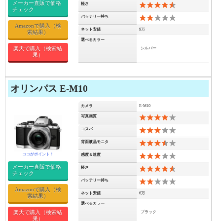
メーカー直販で価格
軽さ
9
チェック
バッテリー持ち
4
Amazonで購入（検
ネット安値
9万
索結果）
選べるカラー
楽天で購入（検索結
シルバー
果）
オリンパス E-M10
カメラ
E-M10
写真画質
8
コスパ
6
背面液晶モニタ
7
感度＆速度
6
メーカー直販で価格
軽さ
9
チェック
バッテリー持ち
4
Amazonで購入（検
ネット安値
6万
索結果）
選べるカラー
楽天で購入（検索結
ブラック
果）