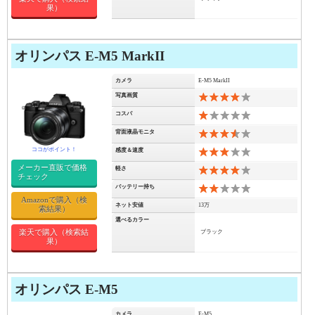
果）
オリンパス E-M5 MarkII
カメラ
E-M5 MarkII
写真画質
8
コスパ
2
背面液晶モニタ
7
感度＆速度
6
メーカー直販で価格
軽さ
8
チェック
バッテリー持ち
4
Amazonで購入（検
ネット安値
13万
索結果）
選べるカラー
楽天で購入（検索結
ブラック
果）
オリンパス E-M5
カメラ
E-M5