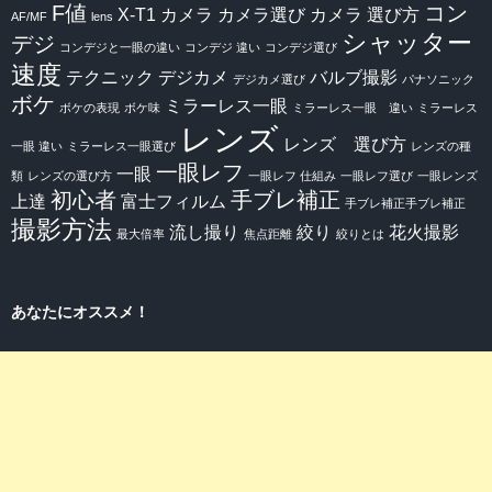
F値
コン
X-T1
カメラ
カメラ選び
カメラ 選び方
AF/MF
lens
シャッター
デジ
コンデジと一眼の違い
コンデジ 違い
コンデジ選び
速度
テクニック
デジカメ
バルブ撮影
デジカメ選び
パナソニック
ボケ
ミラーレス一眼
ボケの表現
ボケ味
ミラーレス一眼 違い
ミラーレス
レンズ
レンズ 選び方
一眼 違い
ミラーレス一眼選び
レンズの種
一眼レフ
一眼
類
レンズの選び方
一眼レフ 仕組み
一眼レフ選び
一眼レンズ
初心者
手ブレ補正
上達
富士フィルム
手ブレ補正手ブレ補正
撮影方法
流し撮り
絞り
花火撮影
最大倍率
焦点距離
絞りとは
あなたにオススメ！