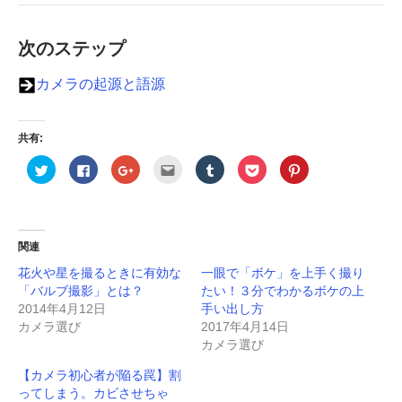
次のステップ
カメラの起源と語源
共有:
ク
F
ク
ク
ク
ク
ク
リ
a
リ
リ
リ
リ
リ
ッ
c
ッ
ッ
ッ
ッ
ッ
ク
e
ク
ク
ク
ク
ク
し
b
し
し
し
し
し
て
o
て
て
て
て
て
T
o
G
友
T
P
P
w
k
o
達
u
o
i
関連
i
で
o
へ
m
c
n
t
共
g
メ
b
k
t
花火や星を撮るときに有効な
一眼で「ボケ」を上手く撮り
t
有
l
ー
l
e
e
e
す
e
ル
r
t
r
「バルブ撮影」とは？
たい！３分でわかるボケの上
r
る
+
で
で
で
e
で
に
で
送
共
シ
s
2014年4月12日
手い出し方
共
は
共
信
有
ェ
t
カメラ選び
2017年4月14日
有
ク
有
(
(
ア
で
(
リ
(
新
新
(
共
カメラ選び
新
ッ
新
し
し
新
有
し
ク
し
い
い
し
(
い
し
い
ウ
ウ
い
新
【カメラ初心者が陥る罠】割
ウ
て
ウ
ィ
ィ
ウ
し
ィ
く
ィ
ン
ン
ィ
い
ってしまう。カビさせちゃ