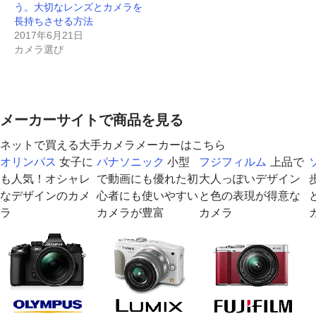
ン
だ
ン
ド
ド
ン
ウ
う。大切なレンズとカメラを
ド
さ
ド
ウ
ウ
ド
ィ
ウ
い
ウ
で
で
ウ
ン
長持ちさせる方法
で
(
で
開
開
で
ド
開
新
開
き
き
開
ウ
2017年6月21日
き
し
き
ま
ま
き
で
カメラ選び
ま
い
ま
す
す
ま
開
す
ウ
す
)
)
す
き
)
ィ
)
)
ま
ン
す
ド
)
ウ
で
開
メーカーサイトで商品を見る
き
ま
す
ネットで買える大手カメラメーカーはこちら
)
オリンパス
女子に
パナソニック
小型
フジフィルム
上品で
も人気！オシャレ
で動画にも優れた初
大人っぽいデザイン
なデザインのカメ
心者にも使いやすい
と色の表現が得意な
ラ
カメラが豊富
カメラ