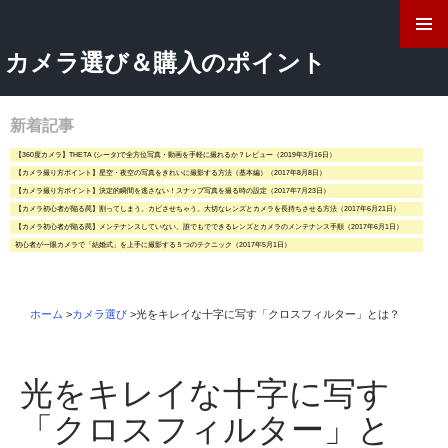
検
索
コ
カメラ選び＆購入のポイント
ン
テ
ン
ツ
新着記事
へ
【360度カメラ】THETA (シータ)で全方位写真・動画を手軽に撮れるか？レビュー（2019年3月16日）
ス
【カメラ撮り方ポイント】星空・夜空の写真をきれいに撮影する方法（基本編）（2017年8月8日）
キ
【カメラ撮り方ポイント】決定的瞬間を逃さない！スナップ写真を撮る時の設定（2017年7月23日）
ッ
【カメラ初心者が陥る罠】割ってしまう。カビさせちゃう。大切なレンズとカメラを長持ちさせる方法（2017年6月21日）
プ
【カメラ初心者が陥る罠】メンテナンスしていない。誰でもでできるレンズとカメラのメンテナンス手順（2017年6月1日）
初心者が一眼カメラで「結婚式」を上手に撮影する５つのテクニック（2017年5月1日）
ホーム
>
カメラ選び
>
光をキレイな十字に写す「クロスフィルター」とは？
光をキレイな十字に写す
「クロスフィルター」と