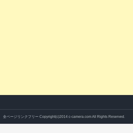
全ページリンクフリー Copyright(c)2014 c-camera.com All Rights Reserved.