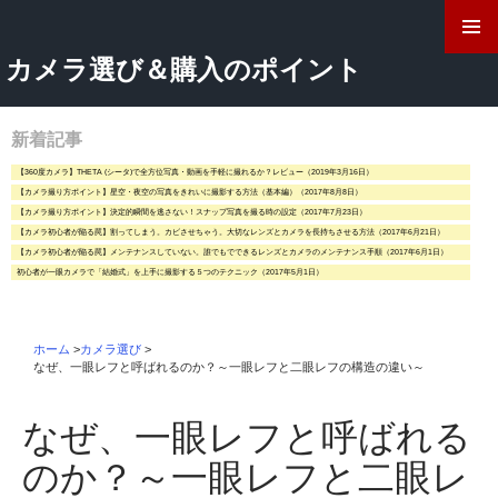
検
索
コ
カメラ選び＆購入のポイント
ン
テ
ン
ツ
新着記事
へ
【360度カメラ】THETA (シータ)で全方位写真・動画を手軽に撮れるか？レビュー（2019年3月16日）
ス
【カメラ撮り方ポイント】星空・夜空の写真をきれいに撮影する方法（基本編）（2017年8月8日）
キ
【カメラ撮り方ポイント】決定的瞬間を逃さない！スナップ写真を撮る時の設定（2017年7月23日）
ッ
【カメラ初心者が陥る罠】割ってしまう。カビさせちゃう。大切なレンズとカメラを長持ちさせる方法（2017年6月21日）
プ
【カメラ初心者が陥る罠】メンテナンスしていない。誰でもでできるレンズとカメラのメンテナンス手順（2017年6月1日）
初心者が一眼カメラで「結婚式」を上手に撮影する５つのテクニック（2017年5月1日）
ホーム
>
カメラ選び
>
なぜ、一眼レフと呼ばれるのか？～一眼レフと二眼レフの構造の違い～
なぜ、一眼レフと呼ばれる
のか？～一眼レフと二眼レ