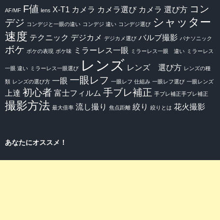
F値
コン
X-T1
カメラ
カメラ選び
カメラ 選び方
AF/MF
lens
シャッター
デジ
コンデジと一眼の違い
コンデジ 違い
コンデジ選び
速度
テクニック
デジカメ
バルブ撮影
デジカメ選び
パナソニック
ボケ
ミラーレス一眼
ボケの表現
ボケ味
ミラーレス一眼 違い
ミラーレス
レンズ
レンズ 選び方
一眼 違い
ミラーレス一眼選び
レンズの種
一眼レフ
一眼
類
レンズの選び方
一眼レフ 仕組み
一眼レフ選び
一眼レンズ
初心者
手ブレ補正
上達
富士フィルム
手ブレ補正手ブレ補正
撮影方法
流し撮り
絞り
花火撮影
最大倍率
焦点距離
絞りとは
あなたにオススメ！