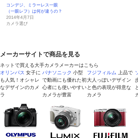
新
ッ
新
し
し
新
有
コンデジ、ミラーレス一眼
し
ク
し
い
い
し
(
い
し
い
ウ
ウ
い
新
（一眼レフ）は何が違うの？
ウ
て
ウ
ィ
ィ
ウ
し
ィ
く
ィ
ン
ン
ィ
い
2014年4月7日
ン
だ
ン
ド
ド
ン
ウ
カメラ選び
ド
さ
ド
ウ
ウ
ド
ィ
ウ
い
ウ
で
で
ウ
ン
で
(
で
開
開
で
ド
開
新
開
き
き
開
ウ
き
し
き
ま
ま
き
で
ま
い
ま
す
す
ま
開
す
ウ
す
)
)
す
き
)
ィ
)
)
ま
メーカーサイトで商品を見る
ン
す
ド
)
ウ
ネットで買える大手カメラメーカーはこちら
で
開
オリンパス
女子に
パナソニック
小型
フジフィルム
上品で
き
ま
も人気！オシャレ
で動画にも優れた初
大人っぽいデザイン
す
)
なデザインのカメ
心者にも使いやすい
と色の表現が得意な
ラ
カメラが豊富
カメラ