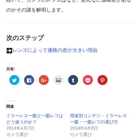
のかその謎を解明します。
次のステップ
レンズによって価格の差が大きい理由
共有:
ク
F
ク
ク
ク
ク
ク
リ
a
リ
リ
リ
リ
リ
ッ
c
ッ
ッ
ッ
ッ
ッ
ク
e
ク
ク
ク
ク
ク
し
b
し
し
し
し
し
て
o
て
て
て
て
て
T
o
G
友
T
P
P
w
k
o
達
u
o
i
関連
i
で
o
へ
m
c
n
t
共
g
メ
b
k
t
ミラーレス一眼と一眼レフは
用途別コンデジ・ミラーレス
t
有
l
ー
l
e
e
e
す
e
ル
r
t
r
どう違うのか？
一眼・一眼レフの選び方
r
る
+
で
で
で
e
で
に
で
送
共
シ
s
2014年4月7日
2014年4月8日
共
は
共
信
有
ェ
t
カメラ選び
カメラ選び
有
ク
有
(
(
ア
で
(
リ
(
新
新
(
共