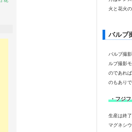
花
は
火と花火の
バルブ
バルブ撮影
ルブ撮影モ
のであれば
のもありで
・フジフィル
生産は終了
マグネシウ