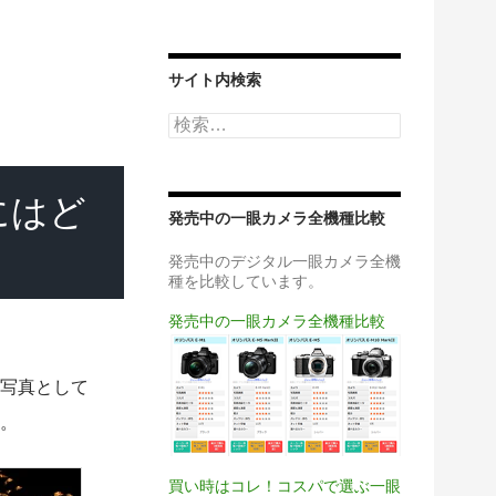
サイト内検索
検
索:
にはど
発売中の一眼カメラ全機種比較
発売中のデジタル一眼カメラ全機
種を比較しています。
発売中の一眼カメラ全機種比較
写真として
。
買い時はコレ！コスパで選ぶ一眼