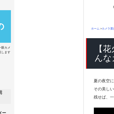
の
ホーム
>
カメラ選
【花
一眼カメ
説します
んな
夏の夜空に
その美しい
購
残せば、一
メー