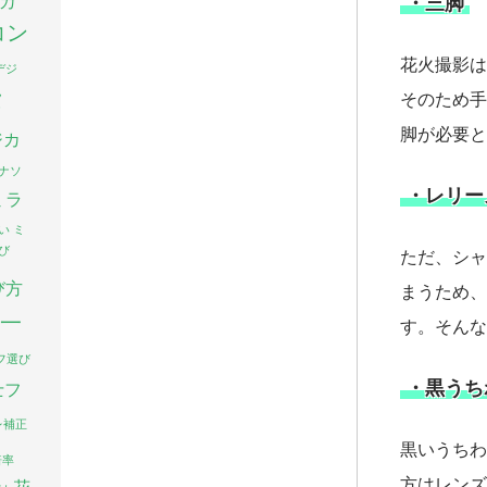
カ
・三脚
コン
花火撮影は
デジ
タ
そのため手
脚が必要と
ジカ
ナソ
・レリー
ミラ
い
ミ
び
ただ、シャ
び方
まうため、
一
す。そんな
フ選び
・黒うち
士フ
レ補正
黒いうちわ
倍率
方はレンズ