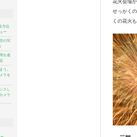
花火会場か
せっかくの
くの花火も
で全方位
ュー
空の写
）
間を逃
定
まう。
メラを
ンスし
カメラ