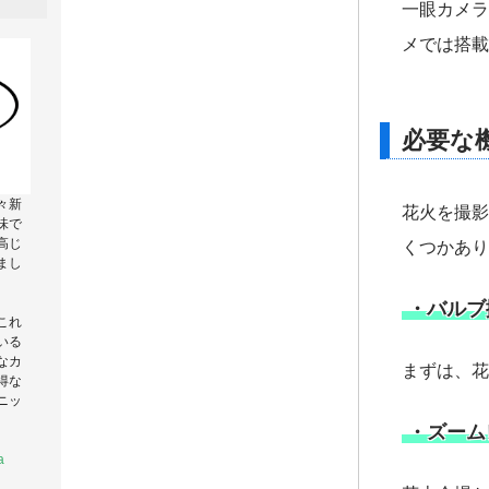
一眼カメラ
メでは搭載
必要な
々新
花火を撮影
味で
高じ
くつかあり
まし
・バルブ
これ
いる
なカ
まずは、花
得な
ニッ
・ズーム
a