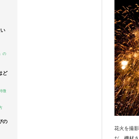
違い
」の
はど
特徴
方
びの
花火を撮影
だ、機材さ