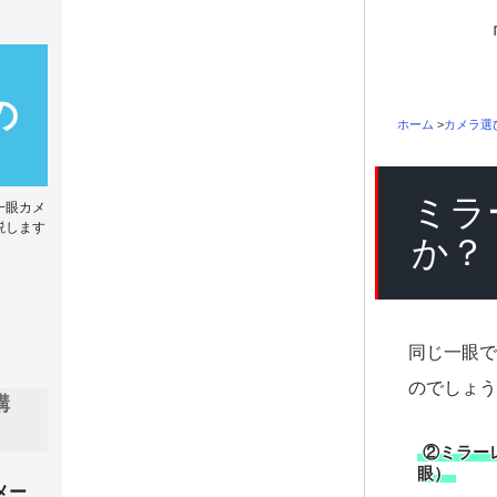
の
ホーム
>
カメラ選
ミラ
一眼カメ
説します
か？
同じ一眼で
のでしょう
購
②ミラー
眼）
メー