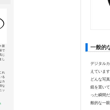
一般的
々新
味で
高じ
まし
デジタルカ
えています
これ
いる
どんな写真
なカ
得な
鏡を置いて
ニッ
った瞬間だ
般的な一眼
a