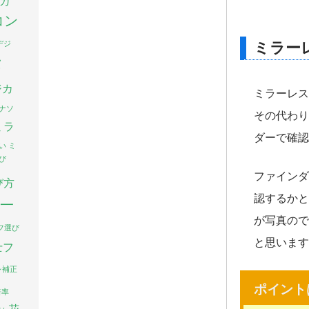
カ
コン
ミラー
デジ
タ
ジカ
ミラーレス
ナソ
その代わり
ミラ
ダーで確認
い
ミ
び
ファインダ
び方
認するかと
一
が写真ので
フ選び
と思います
士フ
レ補正
倍率