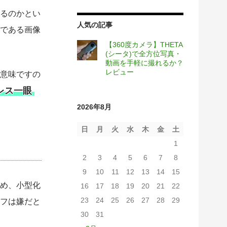
るのかとい
人気の記事
である画像
【360度カメラ】THETA
(シータ)で全方位写真・
動画を手軽に撮れるか？
レビュー
意味ですの
レス一眼
2026年8月
日
月
火
水
木
金
土
1
2
3
4
5
6
7
8
9
10
11
12
13
14
15
め、小型化
16
17
18
19
20
21
22
23
24
25
26
27
28
29
フは嫌だと
30
31