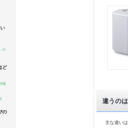
違い
」の
はど
特徴
方
違うの
びの
主な違いは