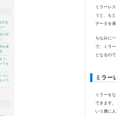
ミラーレス
うと、もと
で全方位
データを液
ュー
空の写
ちなみに一
）
で、ミラー
間を逃
定
となるので
まう。
メラを
ンスし
ミラー
カメラ
ミラーをな
できます。
いう層に人