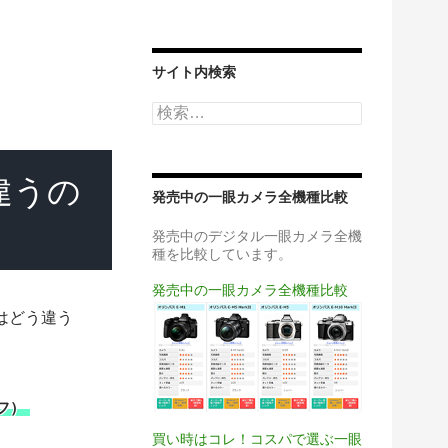
サイト内検索
検
索:
違うの
発売中の一眼カメラ全機種比較
発売中のデジタル一眼カメラ全機
種を比較しています。
発売中の一眼カメラ全機種比較
はどう違う
フ）
買い時はコレ！コスパで選ぶ一眼