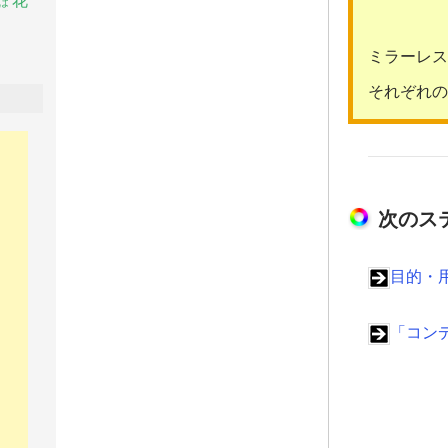
花
は
ミラーレス
それぞれの
次のス
目的・
「コン