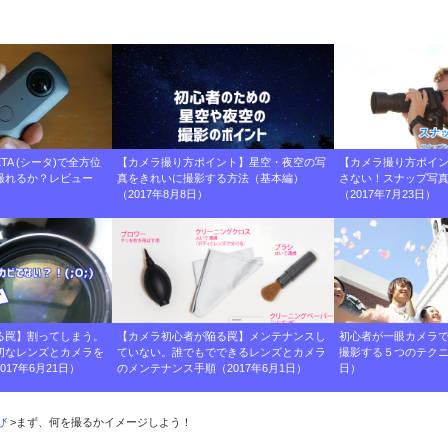
TA (シータ)で全方位
【カメラ撮り方ポイント】星空・夜空の写
【カメラ撮り方ポイ
撮れるか？レビュー
真をきれいに撮影する方法（基本編）
さない！スナップ写
（2017年8月8日）
（2017年7月23日）
る罠】割ってしまう。
【カメラ初心者が陥る罠】メンテナンスし
初心者が一眼カメラ
切なレンズとカメラを
ていない。誰でもでできるレンズとカメラ
撮影する５つのテクニッ
17年6月21日）
のメンテナンス手順（2017年6月1日）
日）
び
>
まず、何を撮るかイメージしよう！