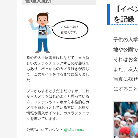
管理人紹介
【イベ
を記録
子供の入学
地や公園で
都心の大手家電量販店などで、日々新
それはお金
しいカメラをチェックするのが趣味で
また、友人
もあり、根っからのカメラ好きが高じ
て、このサイトを作るまでに至りまし
写真に残せ
た。
にすること
プロからするとまだまだですが、これ
からカメラをはじめようと思っている
方、コンデジやスマホから本格的なカ
メラを買おうとしている方に、お得な
情報や購入ポイント、カメラテクニッ
クを書いています。
公式Twitterアカウント
@c1camera