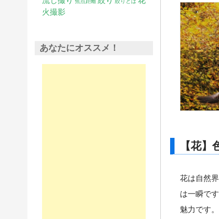
流し撮り
絞り
花
焦点距離
絞りとは
火撮影
あなたにオススメ！
【花】
花は自然界
は一瞬です
魅力です。