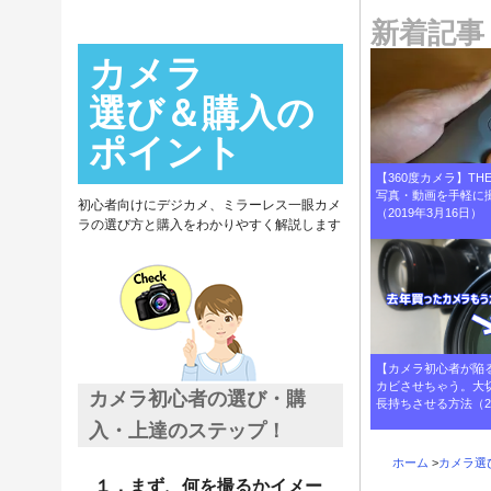
新着記事
カメラ
選び＆購入の
ポイント
【360度カメラ】THE
写真・動画を手軽に
初心者向けにデジカメ、ミラーレス一眼カメ
（2019年3月16日）
ラの選び方と購入をわかりやすく解説します
【カメラ初心者が陥
カビさせちゃう。大
カメラ初心者の選び・購
長持ちさせる方法（20
入・上達のステップ！
ホーム
>
カメラ選
１．まず、何を撮るかイメー