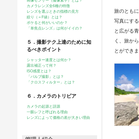
画像センサー（撮像素子）とは？
カメラレンズ全6種の特徴
旅のともに
レンズを選ぶときの指標の見方
絞り（＝F値）とは？
写真にする
ボケると何がいいのか？
「単焦点レンズ」は何がイイの？
と広がる青
く、旅から
５．撮影テク上達のために知
るべきポイント
とができま
シャッター速度とは何か？
露出補正って何？
ISO感度とは？
「バルブ撮影」とは？
「クロスフィルター」とは？
６．カメラのトリビア
カメラの起源と語源
一眼レフと呼ばれる理由
レンズによって価格の差が大きい理由