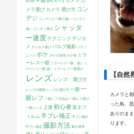
F値
X-T1
カメラ
カ
AF/MF
lens
コン
メラ選び
カメラ 選び方
デジ
コンデジと一眼の違い
コンデジ
シャッタ
違い
コンデジ選び
ー速度
テクニック
デジカ
メ
バルブ撮影
デジカメ選び
パナソ
ボケ
ミラ
ニック
ボケの表現
ボケ味
ーレス一眼
ミラーレス一眼 違い
ミ
ラーレス一眼 違い
ミラーレス一眼選び
【自然
レンズ
レンズ 選び方
一
一眼
レンズの種類
レンズの選び方
カメラと相
眼レフ
一眼レフ 仕組み
一眼レフ選び
った鳥、昆
初心者
上達
富士フ
一眼レンズ
ありのまま
手ブレ補正
ィルム
手ブレ補正
ります。
撮影方法
手ブレ補正
最大倍率