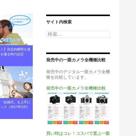
サイト内検索
検
索:
ント】決定的瞬間を逃
真を撮る時の設定
発売中の一眼カメラ全機種比較
発売中のデジタル一眼カメラ全機
種を比較しています。
発売中の一眼カメラ全機種比較
で「結婚式」を上手に
ク（2017年5月1
買い時はコレ！コスパで選ぶ一眼