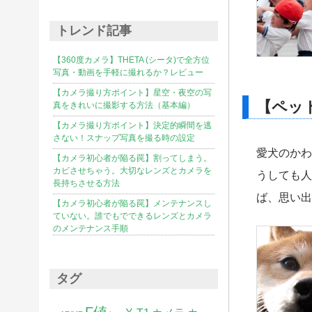
トレンド記事
【360度カメラ】THETA (シータ)で全方位
写真・動画を手軽に撮れるか？レビュー
【カメラ撮り方ポイント】星空・夜空の写
【ペッ
真をきれいに撮影する方法（基本編）
【カメラ撮り方ポイント】決定的瞬間を逃
さない！スナップ写真を撮る時の設定
愛犬のかわ
【カメラ初心者が陥る罠】割ってしまう。
カビさせちゃう。大切なレンズとカメラを
うしても人
長持ちさせる方法
ば、思い出
【カメラ初心者が陥る罠】メンテナンスし
ていない。誰でもでできるレンズとカメラ
のメンテナンス手順
タグ