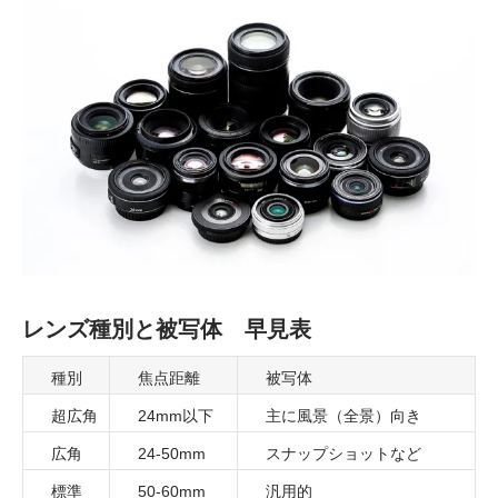
レンズ種別と被写体 早見表
種別
焦点距離
被写体
超広角
24mm以下
主に風景（全景）向き
広角
24-50mm
スナップショットなど
標準
50-60mm
汎用的