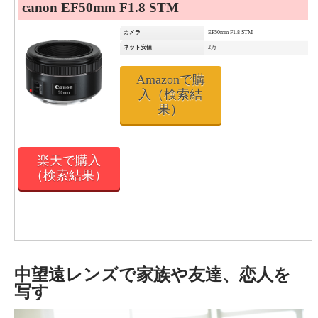
canon EF50mm F1.8 STM
カメラ
EF50mm F1.8 STM
ネット安値
2万
Amazonで購
入（検索結
果）
楽天で購入
（検索結果）
中望遠レンズで家族や友達、恋人を
写す