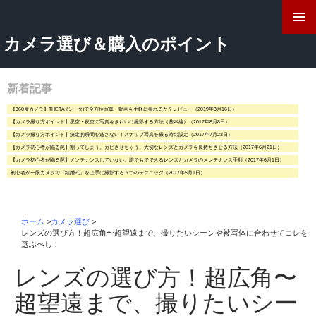
検
索
コ
カメラ選び＆購入のポイント
ン
テ
ン
ツ
新着記事
へ
【360度カメラ】THETA (シータ)で全方位写真・動画を手軽に撮れるか？レビュー（2019年3月16日）
ス
【カメラ撮り方ポイント】星空・夜空の写真をきれいに撮影する方法（基本編）（2017年8月8日）
キ
【カメラ撮り方ポイント】決定的瞬間を逃さない！スナップ写真を撮る時の設定（2017年7月23日）
ッ
【カメラ初心者が陥る罠】割ってしまう。カビさせちゃう。大切なレンズとカメラを長持ちさせる方法（2017年6月21日）
プ
【カメラ初心者が陥る罠】メンテナンスしていない。誰でもでできるレンズとカメラのメンテナンス手順（2017年6月1日）
初心者が一眼カメラで「結婚式」を上手に撮影する５つのテクニック（2017年5月1日）
ホーム
>
カメラ選び
>
レンズの選び方！超広角〜超望遠まで、撮りたいシーンや被写体に合わせてコレを
選ぶべし！
レンズの選び方！超広角〜
超望遠まで、撮りたいシー