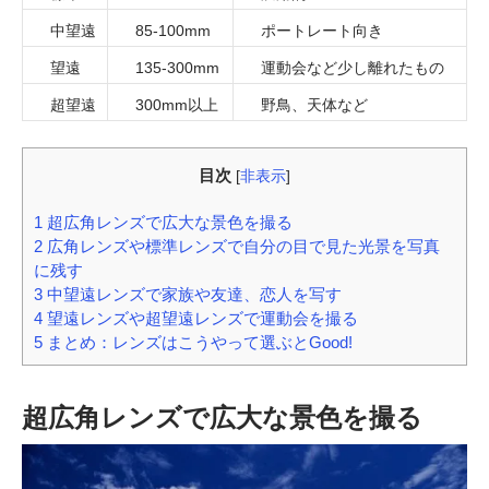
中望遠
85-100mm
ポートレート向き
望遠
135-300mm
運動会など少し離れたもの
超望遠
300mm以上
野鳥、天体など
目次
[
非表示
]
1
超広角レンズで広大な景色を撮る
2
広角レンズや標準レンズで自分の目で見た光景を写真
に残す
3
中望遠レンズで家族や友達、恋人を写す
4
望遠レンズや超望遠レンズで運動会を撮る
5
まとめ：レンズはこうやって選ぶとGood!
超広角レンズで広大な景色を撮る