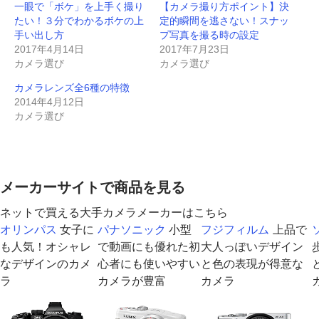
一眼で「ボケ」を上手く撮り
【カメラ撮り方ポイント】決
t
有
l
ー
l
e
e
e
す
e
ル
r
t
r
たい！３分でわかるボケの上
定的瞬間を逃さない！スナッ
r
る
+
で
で
で
e
で
に
で
送
共
シ
s
手い出し方
プ写真を撮る時の設定
共
は
共
信
有
ェ
t
2017年4月14日
2017年7月23日
有
ク
有
(
(
ア
で
(
リ
(
新
新
(
共
カメラ選び
カメラ選び
新
ッ
新
し
し
新
有
し
ク
し
い
い
し
(
い
し
い
ウ
ウ
い
新
カメラレンズ全6種の特徴
ウ
て
ウ
ィ
ィ
ウ
し
ィ
く
ィ
ン
ン
ィ
い
2014年4月12日
ン
だ
ン
ド
ド
ン
ウ
カメラ選び
ド
さ
ド
ウ
ウ
ド
ィ
ウ
い
ウ
で
で
ウ
ン
で
(
で
開
開
で
ド
開
新
開
き
き
開
ウ
き
し
き
ま
ま
き
で
ま
い
ま
す
す
ま
開
す
ウ
す
)
)
す
き
)
ィ
)
)
ま
メーカーサイトで商品を見る
ン
す
ド
)
ウ
ネットで買える大手カメラメーカーはこちら
で
開
オリンパス
女子に
パナソニック
小型
フジフィルム
上品で
き
ま
も人気！オシャレ
で動画にも優れた初
大人っぽいデザイン
す
)
なデザインのカメ
心者にも使いやすい
と色の表現が得意な
ラ
カメラが豊富
カメラ