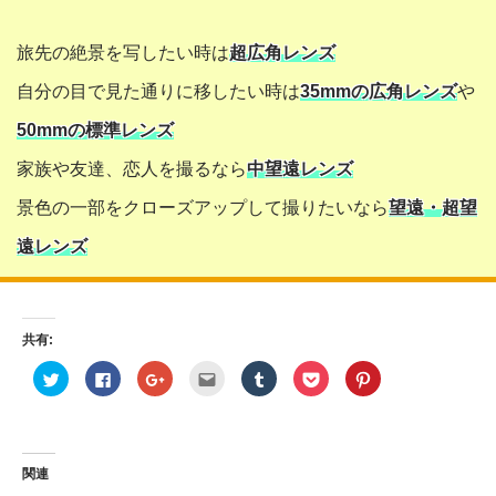
旅先の絶景を写したい時は
超広角レンズ
自分の目で見た通りに移したい時は
35mmの広角レンズ
や
50mmの標準レンズ
家族や友達、恋人を撮るなら
中望遠レンズ
景色の一部をクローズアップして撮りたいなら
望遠・超望
遠レンズ
共有:
ク
F
ク
ク
ク
ク
ク
リ
a
リ
リ
リ
リ
リ
ッ
c
ッ
ッ
ッ
ッ
ッ
ク
e
ク
ク
ク
ク
ク
し
b
し
し
し
し
し
て
o
て
て
て
て
て
T
o
G
友
T
P
P
w
k
o
達
u
o
i
関連
i
で
o
へ
m
c
n
t
共
g
メ
b
k
t